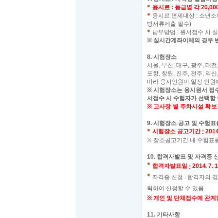
응시료
:
등급별 각
20,00
응시료 면제대상 : 소년
빙서류제출 필수)
납부방법
:
원서접수 시 
※
실시간계좌이체의 경우 
8.
시험장소
서울,
부산,
대구,
광주,
대전
포항,
창원,
진주,
전주,
익산
따라 응시인원이 일정 인원
※
시험장소는 응시원서 접
서접수 시 수험자가 선택할 
※
고사장 별 주차시설 확보
9.
시험장소 공고 및 수험표
시험장소 공고기간
2014.
:
※
장소공고기간 내 수험표를
10.
합격자발표 및 자격증 
합격자발표일
2014. 7. 1
:
자격증 신청
:
합격자의 
릭하여 신청할 수 있음
※
개인 및 단체접수에 관계
11.
기타사항