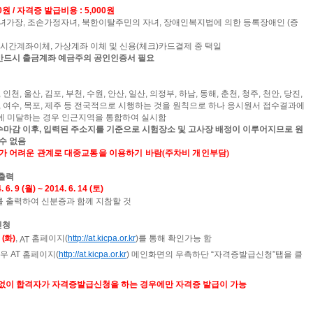
0
원 / 자격증 발급비용 : 5,000원
소녀가장, 조손가정자녀, 북한이탈주민의 자녀, 장애인복지법에 의한 등록장애인 (증
실시간계좌이체
,
가상계좌 이체 및 신용
(
체크
)
카드결제 중 택일
반드시 출금계좌 예금주의 공인인증서 필요
,
인천,
울산,
김포,
부천,
수원,
안산,
일산,
의정부,
하남,
동해,
춘천,
청주,
천안,
당진,
,
여수,
목포,
제주 등 전국적으로 시행하는 것을 원칙으로 하나 응시원서 접수결과에
에 미달하는 경우 인근지역을 통합하여 실시함
수마감 이후
,
입력된 주소지를 기준으로 시험장소 및 고사장 배정이 이루어지므로 원
수 없음
가 어려운 관계로 대중교통을 이용하기 바람
(
주차비 개인부담
)
출력
 6. 9 (
월
) ~ 2014. 6. 14 (
토
)
 출력하여 신분증과 함께 지참할 것
신청
 (
화
)
,
홈페이지
(
http://at.kicpa.or.kr
)
를 통해 확인가능 함
AT
경우
AT
홈페이지
(
http://at.kicpa.or.kr
)
메인화면의 우측하단
“
자격증발급신청
”
탭을 클
없이 합격자가 자격증발급신청을 하는 경우에만 자격증 발급이 가능