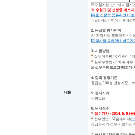
※
수험자는 반드시 시험시
※ 수험표 및
신분증 미소지
[
유효 신분증 종류확인 바
※
일반계산기 이 외의 휴대전화
2.
등급별 평가범위
AT
자격시험 홈페이지
>
수
[
자격시험 등급안내 바로가
3.
시험방법
실무이론평가: 객관식 4지
실무수행평가: 회계·세무 
※
실무수행프로그램(회계·세
4.
합격 결정기준
등급별
100
점 만점기준으로
내용
5.
응시자격
제한없음
6.
원서접수
접수기간
2014. 5. 9 (
금
:
접수방법
: AT
홈페이지
(
ht
등급응시의 경우 시험시간이
7.
응시료 / 자격증 발급비용