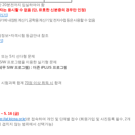
간
20
분전까지 입실하여야 함
자는 응시할 수 없음
(
단
,
유효한 신분증의 경우만 인정
)
로가기
]
기에 내장된 계산기,
공학용 계산기 및 전자수첩 등은 사용할 수 없음
험정보
>
자격시험 등급안내 참조
기
]
 또는 5지 선다형 문제
S/W 프로그램을 이용한 실기형 문제
무 S/W 프로그램)
: 더존
iPLUS
프로그램
 시험과목 합계
70
점 이상 취득 시
합격
) ~ 5. 16 (
금
)
tp://at.kicpa.or.kr
)
로 접속하여 개인 및 단체별 접수
(
회원가입 및 사진등록 필수,
2
개
 겹치지 않는 범위에서 선택가능
)