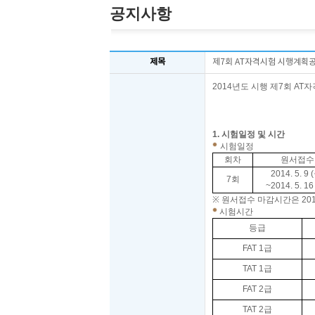
공지사항
제목
제7회 AT자격시험 시행계획
2014
년도 시행 제7
회
AT
자
2
한
1.
시험일정 및 시간
시험일정
회차
원서접수
2014. 5. 9 
7회
~2014. 5. 16
※
원서접수 마감시간은
201
시험시간
등급
FAT 1
급
TAT 1
급
FAT 2
급
TAT 2
급