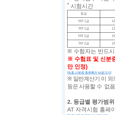
시험시간
등급
FAT 1
급
12
TAT 1
급
12
FAT 2
급
15
TAT 2
급
15
※
수험자는 반드시
※ 수험표 및
신분증
만 인정
)
[
유효 신분증 종류확인 바로가기
]
※
일반계산기 이 외
등은 사용할 수 없음
2.
등급별 평가범위
AT
자격시험 홈페