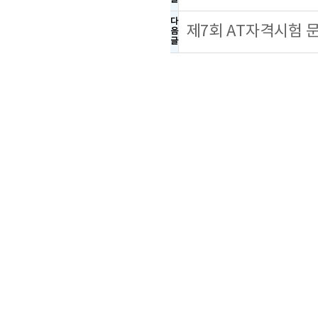
다
제7회 AT자격시험 
음
글