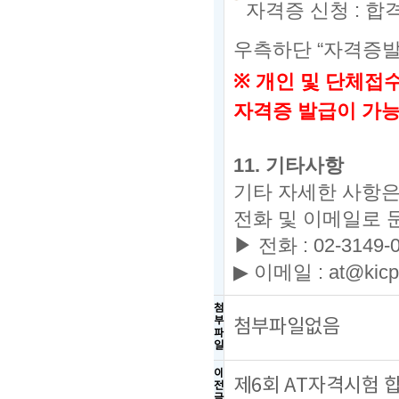
자격증 신청
:
합
우측하단
“
자격증
※
개인 및 단체접
자격증 발급이 가
11.
기타사항
기타 자세한 사항
전화 및 이메일로 
▶ 전화
: 02-3149-
▶
이메일
: at@kicp
첨
부
첨부파일없음
파
일
이
제6회 AT자격시험 
전
글