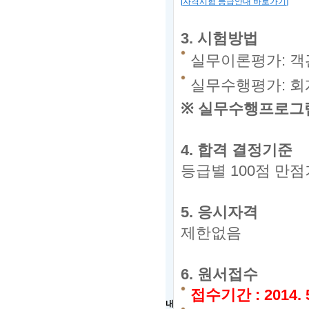
[
자격시험 등급안내 바로가기
]
3.
시험방법
실무이론평가: 객관
실무수행평가: 회
※
실무수행프로그램
4.
합격 결정기준
등급별
100
점 만점
5.
응시자격
제한없음
6.
원서접수
접수기간
:
2014. 5
내