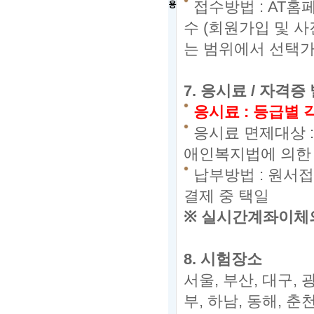
접수방법
: AT
홈
용
수
(
회원가입 및 사
는 범위에서 선택
7.
응시료 / 자격증
응시료
:
등급별 
응시료 면제대상 
애인복지법에 의한 
납부방법
:
원서접
결제 중 택일
※
실시간계좌이체의
8.
시험장소
서울,
부산,
대구,
광
부,
하남,
동해,
춘천