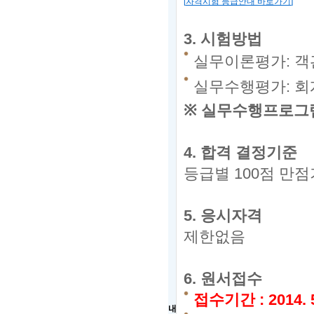
[
자격시험 등급안내 바로가기
]
3.
시험방법
실무이론평가: 객관
실무수행평가: 회
※
실무수행프로그램
4.
합격 결정기준
등급별
100
점 만점
5.
응시자격
제한없음
6.
원서접수
접수기간
:
2014. 5
내