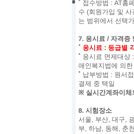
접수방법
: AT
홈
용
수
(
회원가입 및 사
는 범위에서 선택
7.
응시료 / 자격증
응시료
:
등급별 
응시료 면제대상 
애인복지법에 의한 
납부방법
:
원서접
결제 중 택일
※
실시간계좌이체의
8.
시험장소
서울,
부산,
대구,
광
부,
하남,
동해,
춘천