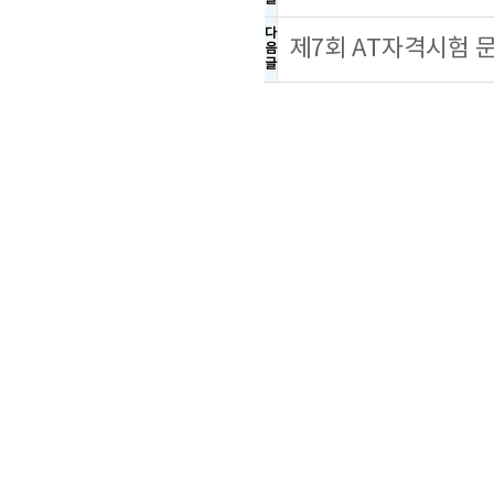
다
제7회 AT자격시험 
음
글