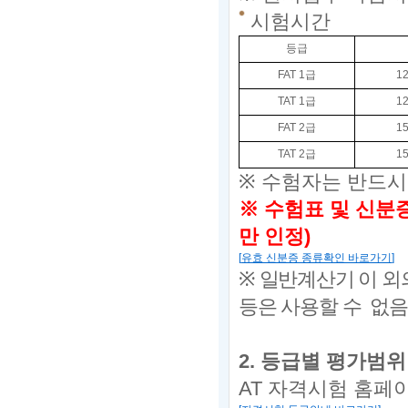
시험시간
등급
FAT 1
급
12
TAT 1
급
12
FAT 2
급
15
TAT 2
급
15
※
수험자는 반드시
※ 수험표 및
신분증
만 인정
)
[
유효 신분증 종류확인 바로가기
]
※
일반계산기 이 외
등은 사용할 수 없음
2.
등급별 평가범위
AT
자격시험 홈페