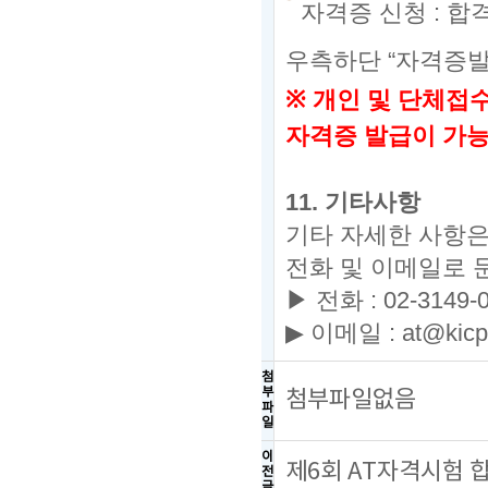
자격증 신청
:
합
우측하단
“
자격증
※
개인 및 단체접
자격증 발급이 가
11.
기타사항
기타 자세한 사항
전화 및 이메일로 
▶ 전화
: 02-3149-
▶
이메일
: at@kicp
첨
부
첨부파일없음
파
일
이
제6회 AT자격시험 
전
글