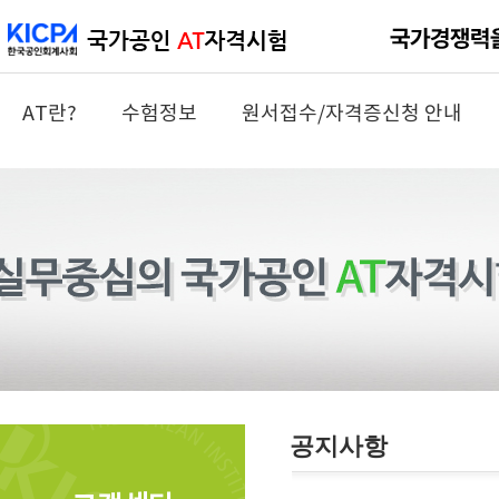
AT란?
수험정보
원서접수/자격증신청 안내
공지사항