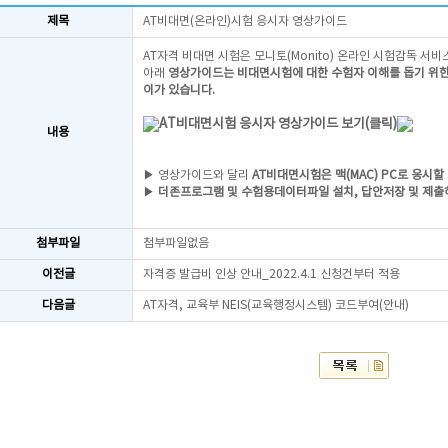
제목
AT비대면(온라인)시험 응시자 영상가이드
AT자격 비대면 시험은 모니토(Monito) 온라인 시험감독 서
아래
영상가이드는 비대면시험에 대한 수험자 이해를 돕기 위한 영상이며
이가 있습니다.
AT비대면시험 응시자 영상가이드 보기(클릭)
내용
▶ 영상가이드와 달리
AT비대면시험은 맥(MAC) PC로 응시할
▶
더존프로그램 및 수험용데이터파일
설치, 답안저장 및 제
첨부파일
첨부파일없음
이전글
자격증 발급비 인상 안내_2022.4.1 신청건부터 적용
다음글
AT자격, 교육부 NEIS(교육행정시스템) 코드부여(안내)