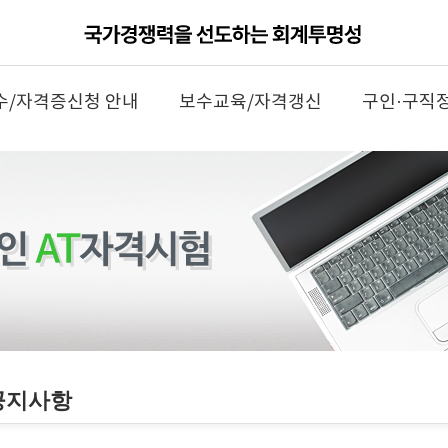
수/자격증신청 안내
보수교육/자격갱신
구인·구직
공지사항