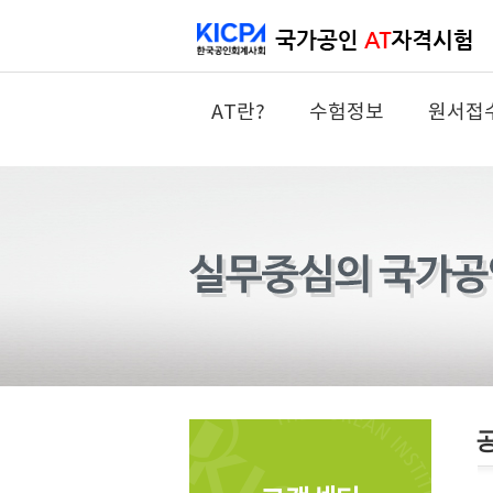
AT란?
수험정보
원서접