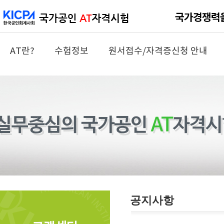
AT란?
수험정보
원서접수/자격증신청 안내
공지사항