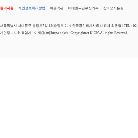
원격지원
개인정보처리방법
이용약관
이메일무단수집거부
찾아오시는길
서울특별시 서대문구 충정로7길 12(충정로 2가) 한국공인회계사회 대표자 최운열 | TEL : 02-3149-
개인정보보호 책임자 : 이재환(at@kicpa.or.kr) : Copyright(c) KICPA All rights Reserved.