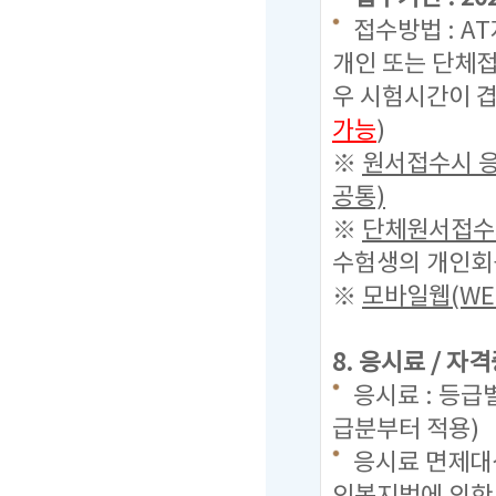
접수방법 : A
개인 또는 단체접
우 시험시간이 겹
가능
)
※
원서접수시 응
공통)
※
단체원서접수시
수험생의 개인회원
※
모바일웹(WE
8. 응시료 / 자
응시료 : 등급별 
급분부터 적용)
응시료 면제대상