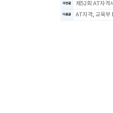
제52회 AT자격
이전글
AT자격, 교육부
다음글