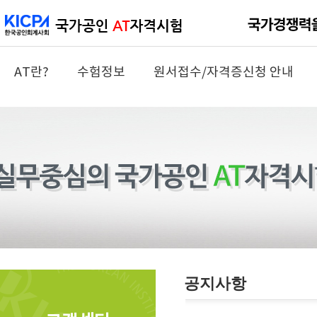
AT란?
수험정보
원서접수/자격증신청 안내
공지사항