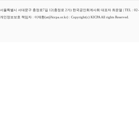
서울특별시 서대문구 충정로7길 12(충정로 2가) 한국공인회계사회 대표자 최운열 | TEL : 02-3149-
개인정보보호 책임자 : 이재환(at@kicpa.or.kr) : Copyright(c) KICPA All rights Reserved.