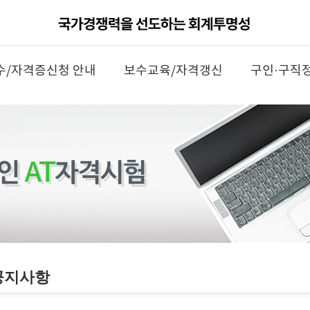
수/자격증신청 안내
보수교육/자격갱신
구인·구직
공지사항