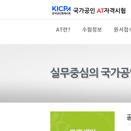
AT란?
수험정보
원서접