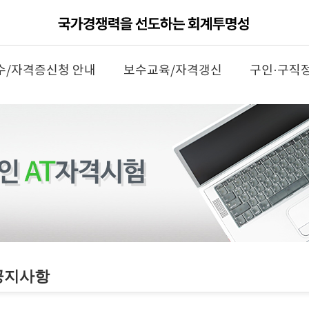
수/자격증신청 안내
보수교육/자격갱신
구인·구직
공지사항