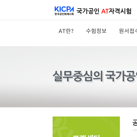
AT란?
수험정보
원서접