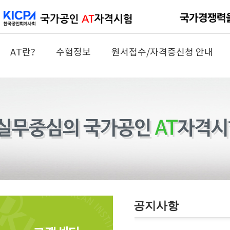
AT란?
수험정보
원서접수/자격증신청 안내
공지사항