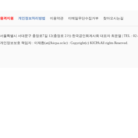
원격지원
개인정보처리방법
이용약관
이메일무단수집거부
찾아오시는길
서울특별시 서대문구 충정로7길 12(충정로 2가) 한국공인회계사회 대표자 최운열 | TEL : 02-3149-
개인정보보호 책임자 : 이재환(at@kicpa.or.kr) : Copyright(c) KICPA All rights Reserved.