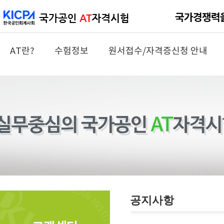
AT란?
수험정보
원서접수/자격증신청 안내
공지사항