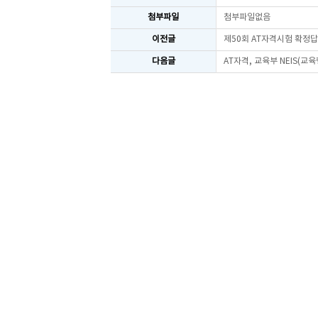
첨부파일
첨부파일없음
이전글
제50회 AT자격시험 확정
다음글
AT자격, 교육부 NEIS(교