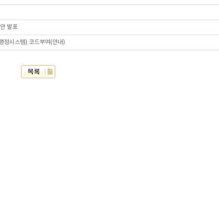
답안 발표
육행정시스템) 코드부여(안내)