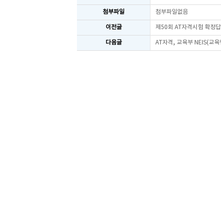
첨부파일
첨부파일없음
이전글
제50회 AT자격시험 확정
다음글
AT자격, 교육부 NEIS(교