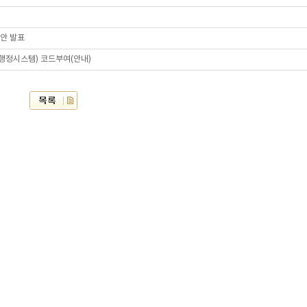
답안 발표
육행정시스템) 코드부여(안내)