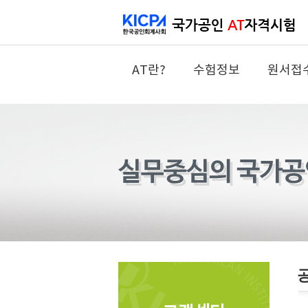
AT란?
수험정보
원서접