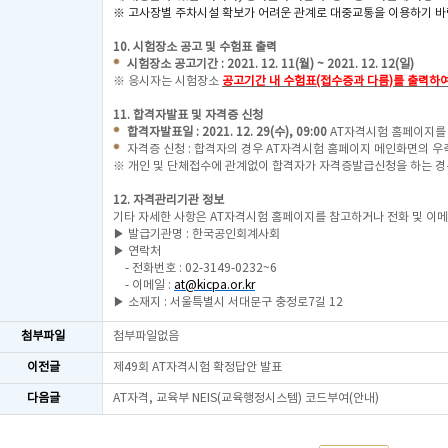
※ 고사장별 주차시설 확보가 어려운 관계로 대중교통을 이용하기 바
10. 시험장소 공고 및 수험표 출력
시험장소 공고기간 : 2021. 12. 11(월) ~ 2021. 12. 12(일)
※ 응시자는 시험장소
공고기간 내 수험표(접수증과 다름
)를 출력하
11. 합격자발표 및 자격증 신청
합격자발표일 : 2021. 12. 29(수), 09:00
AT자격시험 홈페이지를
자격증 신청 : 합격자의 경우 AT자격시험 홈페이지 메인화면의 우
※ 개인 및 단체접수에 관계없이 합격자가 자격증발급신청을 하는 경
12. 자격관리기관 정보
기타 자세한 사항은 AT자격시험 홈페이지를 참고하거나 전화 및 이
▶ 발급기관명 : 한국공인회계사회
▶ 연락처
- 전화번호 : 02-3149-0232~6
- 이메일 :
at@kicpa.or.kr
▶ 소재지 : 서울특별시 서대문구 충정로7길 12
첨부파일
첨부파일없음
이전글
제49회 AT자격시험 확정답안 발표
다음글
AT자격, 교육부 NEIS(교육행정시스템) 코드부여(안내)