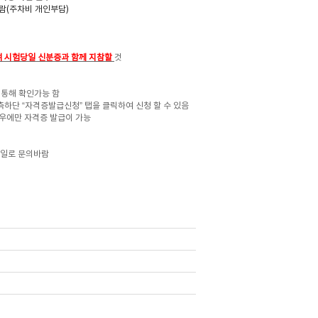
람(주차비 개인부담)
여 시험당일 신분증과 함께 지참할
것
 통해 확인가능 함
측하단 “자격증발급신청”
탭을 클릭하여 신청 할 수 있음
우에만 자격증 발급이 가능
메일로 문의바람