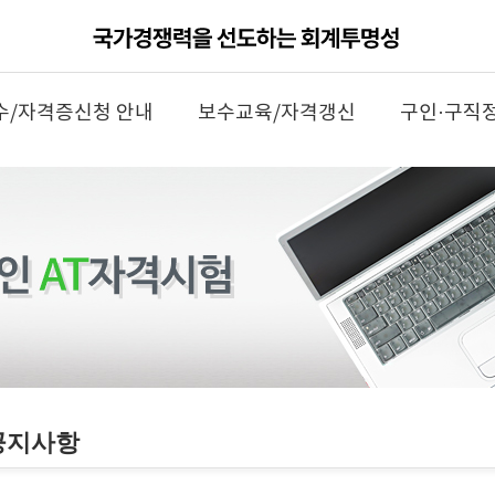
수/자격증신청 안내
보수교육/자격갱신
구인·구직
공지사항