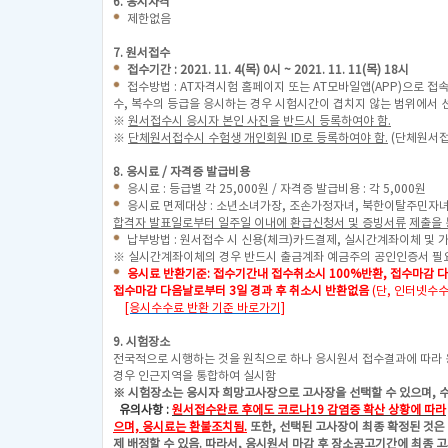
6. 응시자격
제한없음
7. 원서접수
접수기간 : 2021. 11. 4(목) 0시 ~ 2021. 11. 11(목) 18시
접수방법 : AT자격시험 홈페이지 또는 AT모바일앱(APP)으로 접
수,
복수의 등급을 응시하는 경우 시험시간이 겹치지 않는 범위에서 
※
원서접수시 응시자 본인 사진을 반드시 등록하여야 함.
※
단체원서접수시 수험생 개인회원 ID로 등록하여야 함.
(단체원서접
8. 응시료 / 자격증 발급비용
응시료 : 등급별 각 25,000원 / 자격증 발급비용 : 각 5,000원
응시료 면제대상 : 소년소녀가장, 조손가정자녀, 북한이탈주민자
합격자 발표일로부터 일주일 이내에 환급신청서 및 증빙서류
제출을 
납부방법 : 원서접수 시 신용(체크)카드결제, 실시간계좌이체 및 
※ 실시간계좌이체의 경우 반드시 출금계좌 예금주의 공인인증서 필
응시료 반환기준: 접수기간내 접수취소시 100%반환, 접수마감 
접수마감 다음날로부터 3일 경과 후 취소시 반환없음
(단, 인터넷수
[응시수수료 반환 기준 바로가기]
9. 시험장소
전국적으로 시행하는 것을 원칙으로 하나 응시원서 접수결과에 따라
경우 인근지역을 통합하여 실시함
※ 시험장소는 응시자 희망고사장으로 고사장을 선택할 수 있으며, 
유의사항 :
원서접수완료 후에도 코로나19 감염증 확산 상황에 따라
으며, 응시료는 환불조치됨.
또한, 선택된 고사장이 최종 확정된 것은
제 배정할 수 있음.
따라서, 응시원서 마감 후 장소공고기간에 최종 고