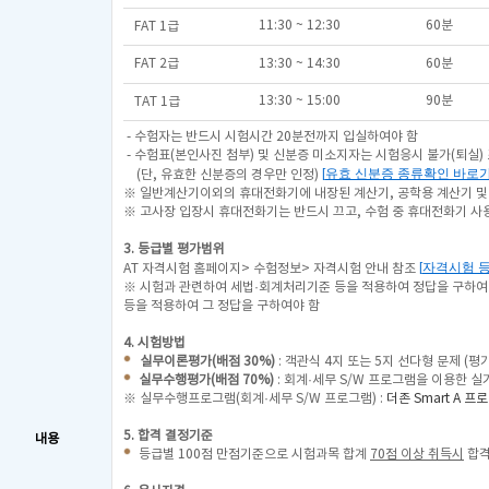
11:30 ~ 12:30
60분
FAT 1급
FAT 2급
13:30 ~ 14:30
60분
13:30 ~ 15:00
90분
TAT 1급
- 수험자는 반드시 시험시간 20분전까지 입실하여야 함
- 수험표(본인사진 첨부) 및 신분증 미소지자는 시험응시 불가(퇴실)
[
유효 신분증 종류확인 바로
(단, 유효한 신분증의 경우만 인정)
※ 일반계산기이외의 휴대전화기에 내장된 계산기, 공학용 계산기 및
※ 고사장 입장시 휴대전화기는 반드시 끄고, 수험 중 휴대전화기 
3. 등급별 평가범위
[
자격시험 
AT 자격시험 홈페이지> 수험정보> 자격시험 안내 참조
※ 시험과 관련하여 세법·회계처리기준 등을 적용하여 정답을 구하여
등을 적용하여 그 정답을 구하여야 함
4. 시험방법
실무이론평가(배점 30%)
: 객관식 4지 또는 5지 선다형 문제 (평
실무수행평가(배점 70%)
: 회계·세무 S/W 프로그램을 이용한 실
※ 실무수행프로그램(회계·세무 S/W 프로그램) :
더존 Smart A 프
5. 합격 결정기준
내용
등급별 100점 만점기준으로 시험과목 합계
70점 이상 취득시
합