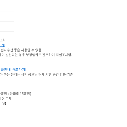
 조치
가기
]
 전자수첩 등은 사용할 수 없음
사용이 발견되는 경우 부정행위로
간주하여 퇴실조치함.
등급안내 바로가기
]
야 하는 문제는
시험 공고일 현재
시행 중인
법률·기준
가문항 : 등급별 15문항)
기형 문제
로그램
격