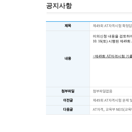
공지사항
제목
제49회 AT자격시험 확정
이의신청 내용을 검토하
10. 16(토) 시행된 제
<제49회 AT자격시험 기
내용
첨부파일
첨부파일없음
이전글
제49회 AT자격시험 문제
다음글
AT자격, 교육부 NEIS(교