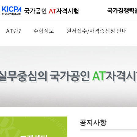
AT란?
수험정보
원서접수/자격증신청 안내
공지사항