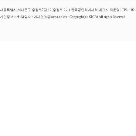
서울특별시 서대문구 충정로7길 12(충정로 2가) 한국공인회계사회 대표자 최운열 | TEL : 02-3149-
개인정보보호 책임자 : 이재환(at@kicpa.or.kr) : Copyright(c) KICPA All rights Reserved.