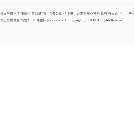
서울특별시 서대문구 충정로7길 12(충정로 2가) 한국공인회계사회 대표자 최운열 | TEL : 02-3149-
개인정보보호 책임자 : 이재환(at@kicpa.or.kr) : Copyright(c) KICPA All rights Reserved.