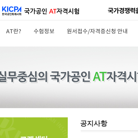
AT란?
수험정보
원서접수/자격증신청 안내
공지사항