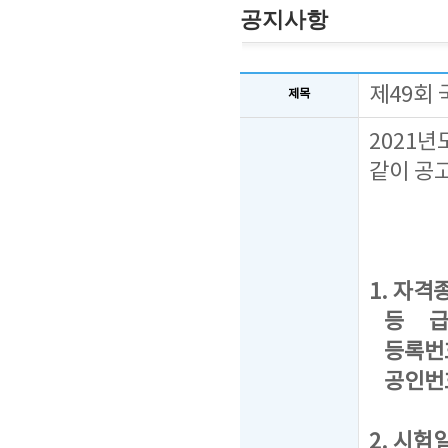
공지사항
제49회
제목
2021
같이 공
1. 자격종
등 급 : 
등록번호 
공인번호 
2. 시험