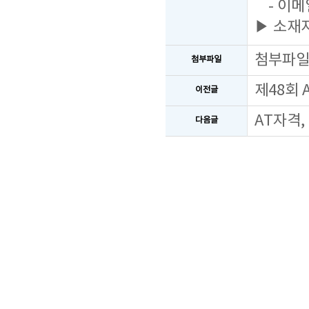
- 이메일
▶ 소재지
첨부파
첨부파일
제48회
이전글
AT자격,
다음글