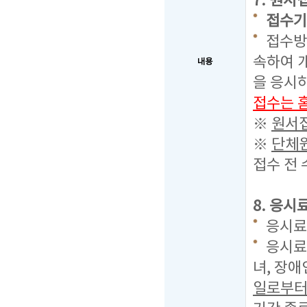
7. 원서
접수기간 
접수방법
속하여 개
내용
을 응시
접수는 
※
원서접
※
단체원
접수 전
8. 응시
응시료 
응시료
녀, 장
일로부터