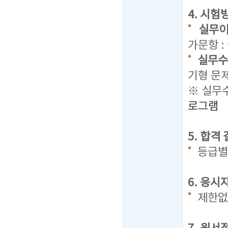
4. 시험
실무이
가문항 :
실무수
기형 문
※ 실무수
로그램
5. 합격
등급별
6. 응시
제한없