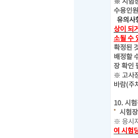
※ 시험
수용인원
유의사항
상이 되
소될 수
확정된 
배정할 수
장 확인 
※ 고사
바람(주
10. 시
시험장소 
※ 응시
여 시험