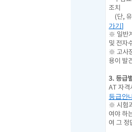
조치
(단, 
가기
]
※ 일반
및 전자
※ 고사
용이 발
3. 등급
AT 자
등급안
※ 시험
여야 하
여 그 정