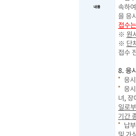
속하여
내용
을 응
접수는
※
원
※
단
접수 
8. 응
응시료
응시
녀, 
일로부
기간 종
납부
및 가