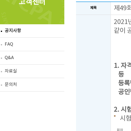
고객센터
제49
제목
202
같이 
공지사항
FAQ
Q&A
1. 자격
자료실
등 급 
등록번호
문의처
공인번
2. 시
시
회차