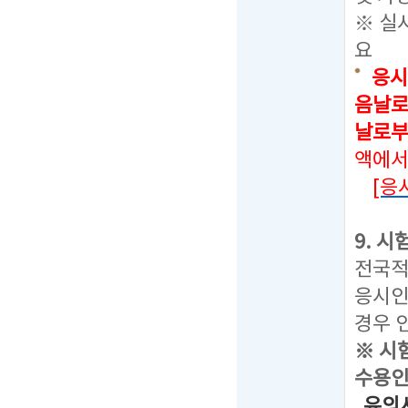
※ 실
요
응시
음날로
날로부
액에서
[응
9. 
전국적
응시인
경우 
※ 시
수용인
유의사