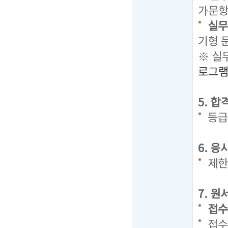
가문항 
실무
기형 
※ 실
로그
5. 
등급
6. 
제한
7. 
접수기
접수