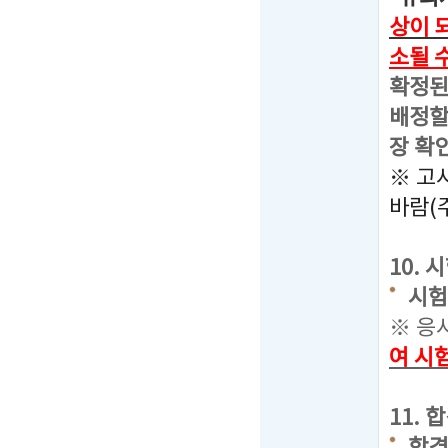
상이 
소될 
확정된
배정할
장 확
※ 고
바람(
10.
시험장
※ 응
여 시
11.