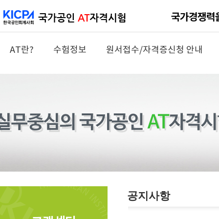
AT란?
수험정보
원서접수/자격증신청 안내
공지사항