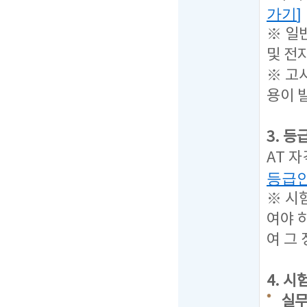
가기
]
※ 일
및 전
※ 고
용이 
3. 
AT 
등급
※ 시
여야 
여 그
4. 
실무