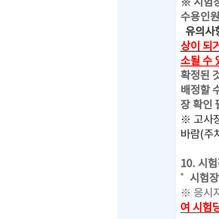
※ 시험
수용인원
유의사항
상이 되
소될 수
확정된 
배정할 수
장 확인 
※ 고사
바람(주
10. 시
시험장소 
※ 응시
여 시험