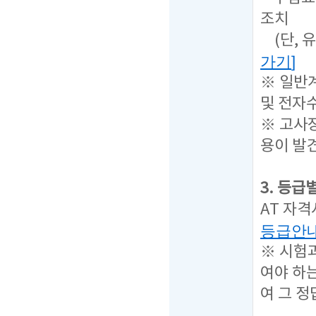
조치
(단, 
가기
]
※ 일반
및 전자
※ 고사
용이 발
3. 등급
AT 자
등급안
※ 시험
여야 하
여 그 정