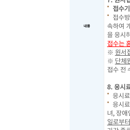
7. 원서
접수기간 
접수방법
속하여 개
내용
을 응시
접수는 
※
원서접
※
단체원
접수 전
8. 응시
응시료 
응시료
녀, 장
일로부터