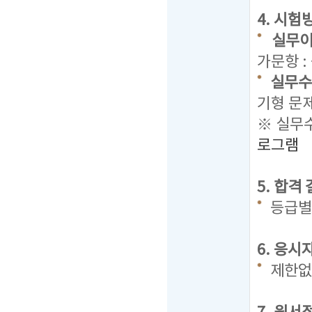
4. 시험
실무이
가문항 :
실무수
기형 문
※ 실무수
로그램
5. 합격
등급별
6. 응시
제한없