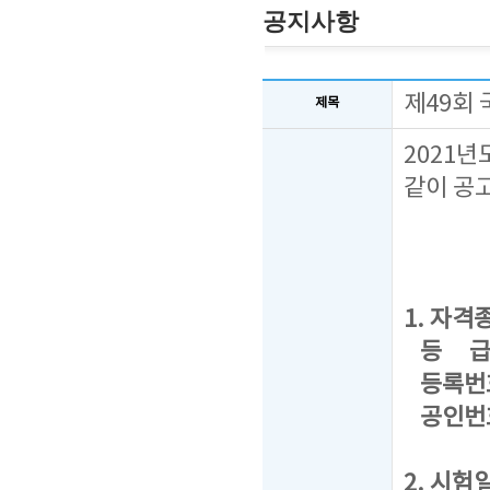
공지사항
제49회
제목
2021
같이 공
1. 자격종
등 급 : 
등록번호 
공인번호 
2. 시험