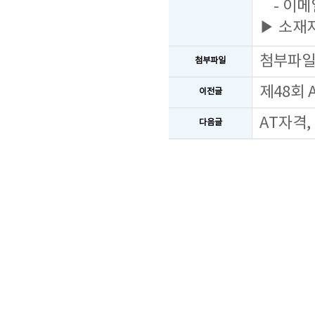
- 이메일
▶ 소재지
첨부파
첨부파일
제48회
이전글
AT자격,
다음글