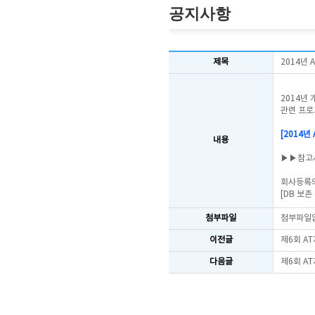
공지사항
제목
2014년 
2014년
관련 프로
[2014년
내용
▶▶참고
회사등록의
[DB 보
첨부파일
첨부파일
이전글
제6회 A
다음글
제6회 A