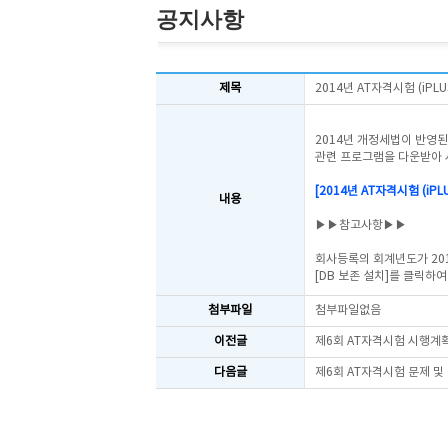
공지사항
제목
2014년 AT자격시험 (iP
2014년 개정세법이 반영된
관련 프로그램을 다운받아 
[2014년 AT자격시험 (iP
내용
▶▶참고사항▶▶
회사등록의 회계년도가 20
[DB 보존 설치]를 클릭하
첨부파일
첨부파일없음
이전글
제6회 AT자격시험 시행계
다음글
제6회 AT자격시험 문제 및