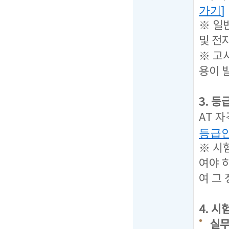
가기
]
※ 일
및 전
※ 고
용이 
3. 
AT 
등급
※ 시
여야 
여 그
4. 
실무