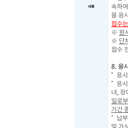
속하여
내용
을 응
접수는
※
원
※
단
접수 
8. 응
응시료
응시
녀, 
일로부
기간 종
납부
및 가