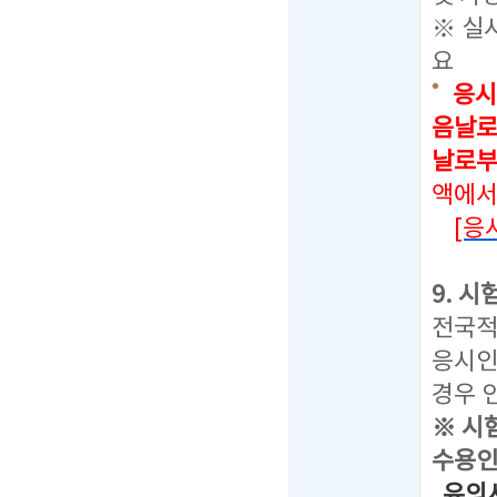
※ 실
요
응시
음날로
날로부
액에서
[응
9. 
전국적
응시인
경우 
※ 시
수용인
유의사