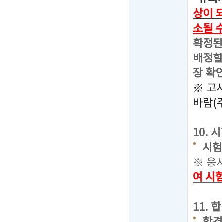
상이 
소될 
확정된
배정할
장 확
※ 고
바람(
10.
시험장
※ 응
여 시
11.