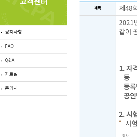
고객센터
제48
제목
202
같이 
공지사항
FAQ
Q&A
1. 자격
자료실
등 급 
등록번호
문의처
공인번
2. 시
시
회차