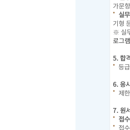
가문항 
실무
기형 
※ 실
로그
5. 
등급
6. 
제한
7. 
접수기
접수