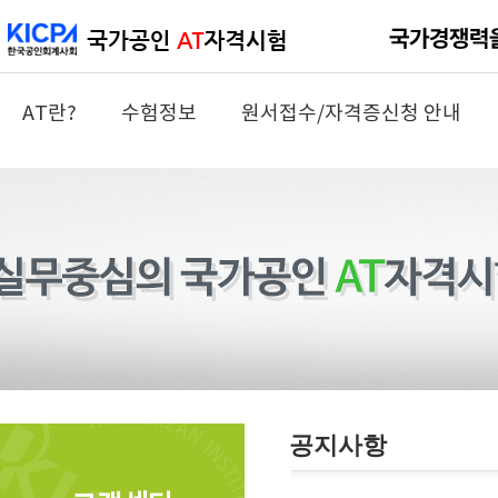
AT란?
수험정보
원서접수/자격증신청 안내
공지사항