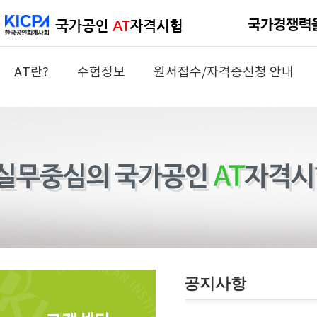
AT란?
수험정보
원서접수/자격증신청 안내
공지사항