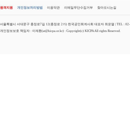
원격지원
개인정보처리방법
이용약관
이메일무단수집거부
찾아오시는길
서울특별시 서대문구 충정로7길 12(충정로 2가) 한국공인회계사회 대표자 최운열 | TEL : 02-3149-
개인정보보호 책임자 : 이재환(at@kicpa.or.kr) : Copyright(c) KICPA All rights Reserved.