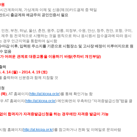
0
원
실시간계좌이체
,
가상계좌 이체 및 신용
(
체크
)
카드결제 중 택일
반드시 출금계좌 예금주의 공인인증서 필요
,
인천
,
부천
,
하남
,
울산
,
춘천
,
원주
,
강릉
,
의정부
,
수원
,
안산
,
청주
,
천안
,
포항
,
구미
,
,
제주 등 전국적으로 시행하는 것을 원칙으로 하나 응시원서 접수결과에 따라 응시
는 경우 인근지역을 통합하여 실시함
수마감 이후
,
입력된 주소지를 기준으로 시험장소 및 고사장 배정이 이루어지므로 원
수 없음
보가 어려운 관계로 대중교통을 이용하기 바람
(
주차비 개인부담
)
출력
. 4. 14 (
월
) ~ 2014. 4. 19 (
토
)
 출력하여 신분증과 함께 지참할 것
신청
 (
목
)
, AT
홈페이지
(
http://at.kicpa.or.kr
)
를 통해 확인가능 함
경우
AT
홈페이지
(
http://at.kicpa.or.kr
)
메인화면의 우측하단
“
자격증발급신청
”
탭을 클
계없이 합격자가 자격증발급신청을 하는 경우에만 자격증 발급이 가능
시험 홈페이지
(
http://at.kicpa.or.kr
)
를 참고하거나 전화 및 이메일로 문의바람