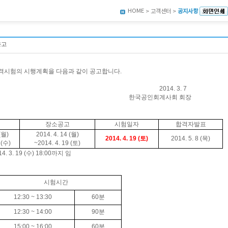
HOME
> 고객센터 >
공지사항
공고
격시험의 시행계획을 다음과 같이 공고합니다
.
014. 3. 7
공인회계사회 회장
장소공고
시험일자
합격자발표
(
월
)
2014. 4. 14 (
월
)
2014. 4. 19 (
토
)
2014. 5. 8 (
목
)
(
수
)
~2014. 4. 19 (
토
)
14. 3. 19 (수
) 18:00
까지 임
시험시간
12:30 ~ 13:30
60
분
12:30 ~ 14:00
90
분
15:00 ~ 16:00
60
분