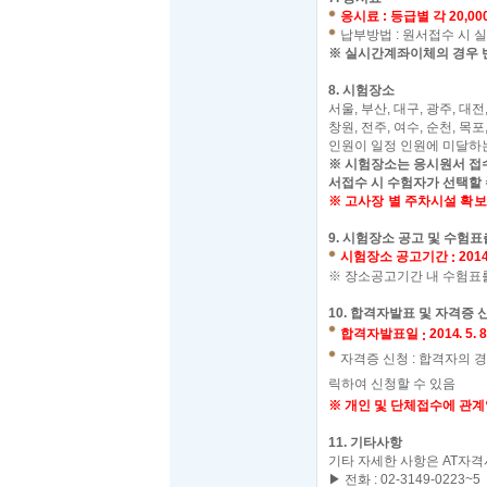
응시료
:
등급별 각
20,00
납부방법
:
원서접수 시 
※
실시간계좌이체의 경우 
8.
시험장소
서울
,
부산
,
대구
,
광주
,
대전
창원
,
전주
,
여수
,
순천
,
목포
인원이 일정 인원에 미달하
※
시험장소는 응시원서 접
서접수 시 수험자가 선택할 
※
고사장 별 주차시설 확
9.
시험장소 공고 및 수험표
시험장소 공고기간
2014
:
※
장소공고기간 내 수험표를
10.
합격자발표 및 자격증 
합격자발표일
2014. 5. 8
:
자격증 신청
:
합격자의 
릭하여 신청할 수 있음
※
개인 및 단체접수에 관
11.
기타사항
기타 자세한 사항은
AT
자격
▶ 전화
: 02-3149-0223~5