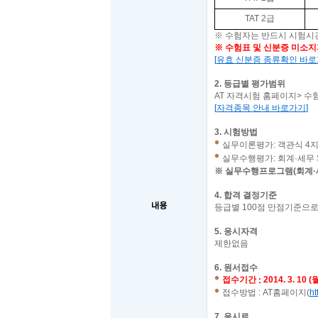
TAT 2
급
※
수험자는 반드시 시험시
※ 수험표 및
신분증 미소지
[
유효 신분증 종류확인 바
2.
등급별 평가범위
AT
자격시험 홈페이지
>
수
[
자격종목 안내 바로가기
]
3.
시험방법
실무이론평가: 객관식 4지
실무수행평가: 회계·세무 
※
실무수행프로그램(회계·세
4.
합격 결정기준
내용
등급별
100
점 만점기준으로
5.
응시자격
제한없음
6.
원서접수
접수기간
2014. 3. 10 (
:
접수방법
: AT
홈페이지
(
ht
7.
응시료