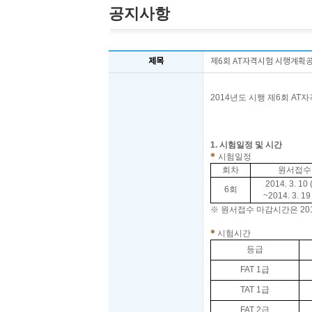
공지사항
제목
제6회 AT자격시험 시행계획
2014
년도 시행 제6
회
AT
자
2
한국
1.
시험일정 및 시간
시험일정
회차
원서접수
2014. 3. 10 
6회
~2014. 3. 19 
※
원서접수 마감시간은
20
시험시간
등급
FAT 1
급
TAT 1
급
FAT 2
급