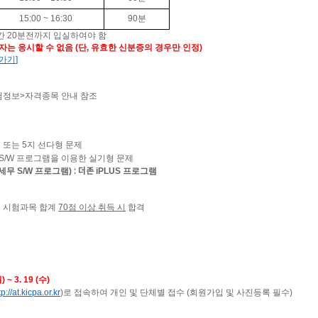
15:00 ~ 16:30
90
분
간
20
분전까지 입실하여야 함
자는 응시할 수 없음
(
단
,
유효한 신분증의 경우만 인정
)
로가기
]
험정보
>
자격종목 안내 참조
 또는 5지 선다형 문제
S/W 프로그램을 이용한 실기형 문제
무 S/W 프로그램)
iPLUS
프로그램
: 더존
 시험과목 합계
70
점 이상 취득 시
합격
월
) ~ 3. 19 (
수
)
tp://at.kicpa.or.kr
)
로 접속하여 개인 및 단체별 접수
(
회원가입 및 사진등록 필수
)