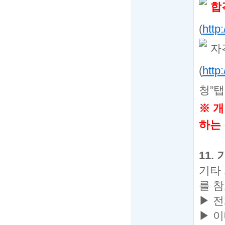
합
(
http:
자
(
http:
청
”
탭
※
개
하는
11.
기타
를 
▶ 
▶
이