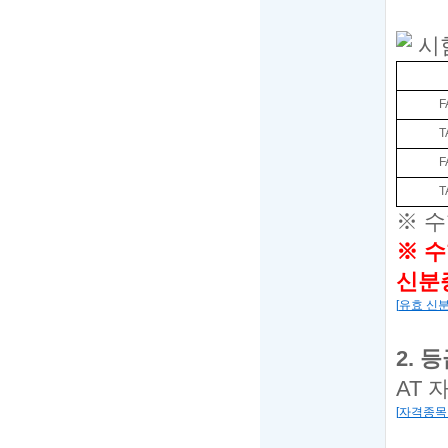
시
F
T
F
T
※
수
※ 
신분
[
유효 신
2.
등
AT
[
자격종목