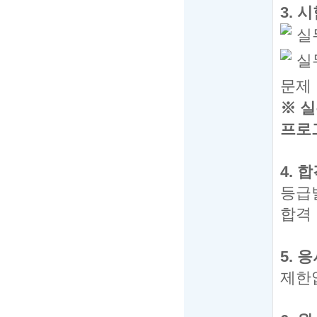
3.
시
실
실
문제
※
실
프로
4.
합
등급
합격
5.
응
제한