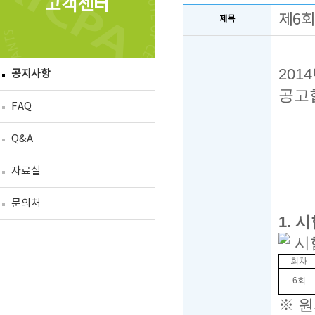
고객센터
제6회
제목
2014
공지사항
공고
FAQ
Q&A
자료실
문의처
1.
시
시
회차
6회
※
원