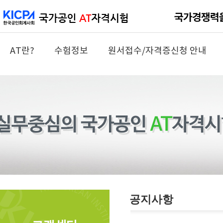
AT란?
수험정보
원서접수/자격증신청 안내
공지사항