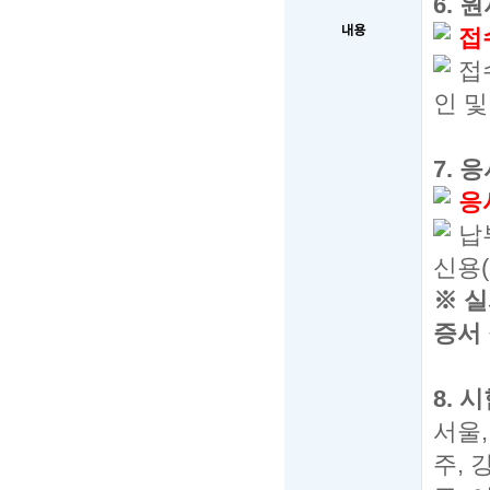
6.
원
내용
접
접
인 
7.
응
응
납
신용
(
※
실
증서
8.
시
서울
주
,