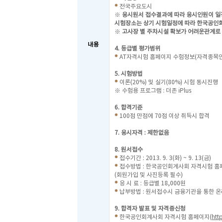
전국주요도시
※
응시원서 접수결과에 따라 응시인원이 일
시험장소는
상기 시험일정에 따라 한국공인
※
고사장 별 주차시설 확보가 어려운관계로
내용
4. 등급별 평가범위
AT자격시험 홈페이지 수험정보(자격종목안
5. 시험방법
이론(20%) 및 실기(80%) 시험 동시진행
※ 수험용 프로그램 : 더존 iPlus
6. 합격기준
100점 만점에 70점 이상 취득시 합격
7. 응시자격 : 제한없음
8. 원서접수
접수기간 : 2013. 9. 3(화) ~ 9. 13(금)
접수방법 : 한국공인회계사회 자격시험 홈
(회원가입 및 사진등록 필수)
응 시 료 : 등급별 18,000원
납부방법 : 원서접수시 금융기관을 통한 
9. 합격자 발표 및 자격증신청
한국공인회계사회 자격시험 홈페이지(
http