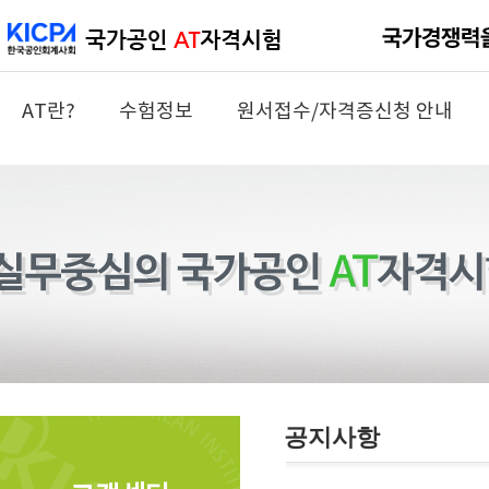
AT란?
수험정보
원서접수/자격증신청 안내
공지사항