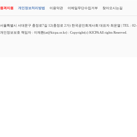
원격지원
개인정보처리방법
이용약관
이메일무단수집거부
찾아오시는길
서울특별시 서대문구 충정로7길 12(충정로 2가) 한국공인회계사회 대표자 최운열 | TEL : 02-3149-
개인정보보호 책임자 : 이재환(at@kicpa.or.kr) : Copyright(c) KICPA All rights Reserved.