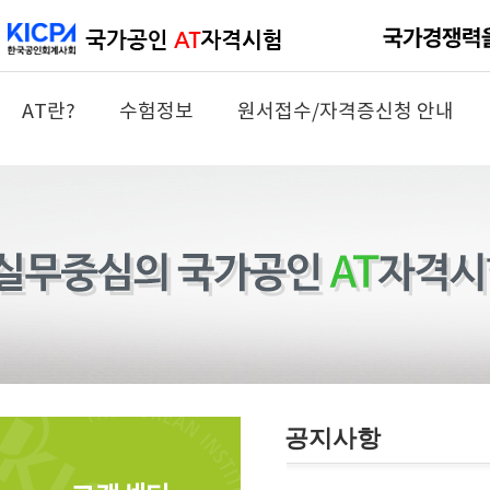
AT란?
수험정보
원서접수/자격증신청 안내
공지사항