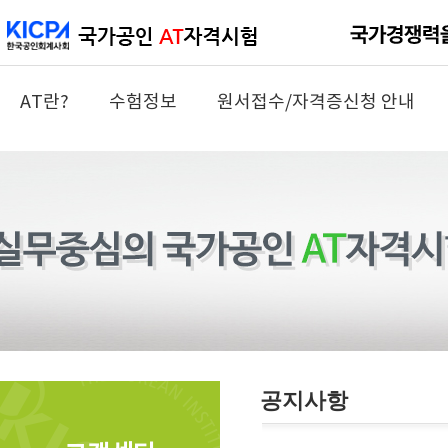
AT란?
수험정보
원서접수/자격증신청 안내
공지사항