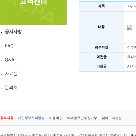
고객센터
제목
<AT
내용
공지사항
FAQ
첨부파일
첨부
이전글
제46
Q&A
다음글
AT자
자료실
문의처
원격지원
개인정보처리방법
이용약관
이메일무단수집거부
찾아오시는길
서울특별시 서대문구 충정로7길 12(충정로 2가) 한국공인회계사회 대표자 최운열 | TEL : 02-3149-