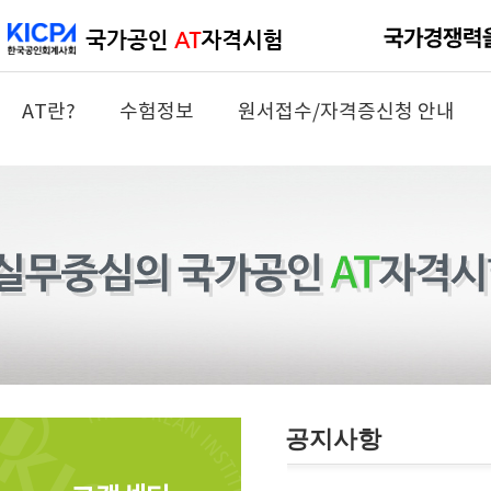
AT란?
수험정보
원서접수/자격증신청 안내
공지사항