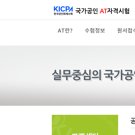
AT란?
수험정보
원서접