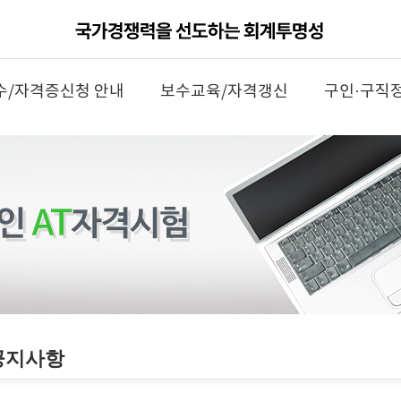
수/자격증신청 안내
보수교육/자격갱신
구인·구직
공지사항