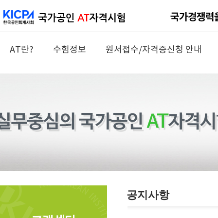
AT란?
수험정보
원서접수/자격증신청 안내
공지사항