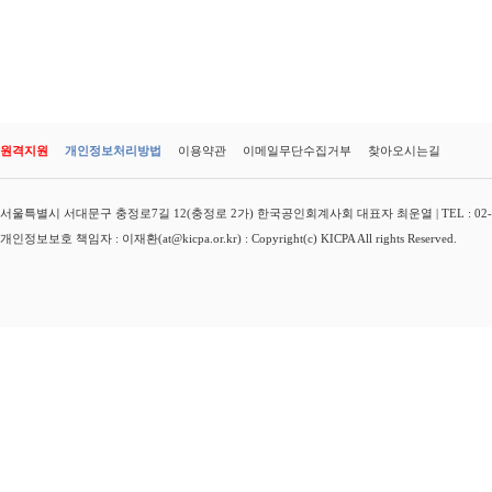
원격지원
개인정보처리방법
이용약관
이메일무단수집거부
찾아오시는길
서울특별시 서대문구 충정로7길 12(충정로 2가) 한국공인회계사회 대표자 최운열 | TEL : 02-3149-
개인정보보호 책임자 : 이재환(at@kicpa.or.kr) : Copyright(c) KICPA All rights Reserved.