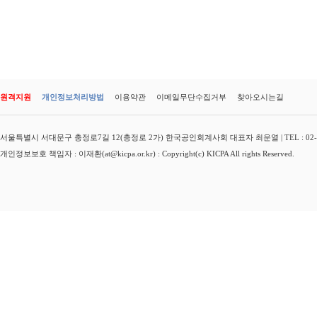
원격지원
개인정보처리방법
이용약관
이메일무단수집거부
찾아오시는길
서울특별시 서대문구 충정로7길 12(충정로 2가) 한국공인회계사회 대표자 최운열 | TEL : 02-3149-
개인정보보호 책임자 : 이재환(at@kicpa.or.kr) : Copyright(c) KICPA All rights Reserved.