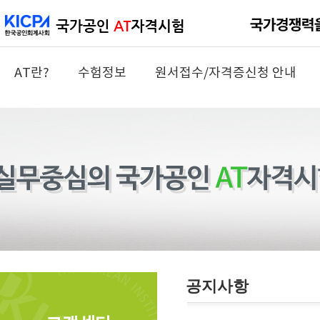
AT란?
수험정보
원서접수/자격증신청 안내
공지사항