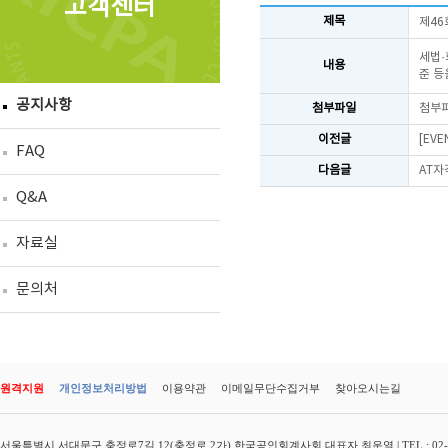
고객센터
제목
제46
세법·
내용
준 등
공지사항
첨부파일
첨부
이전글
[EV
FAQ
다음글
AT자
Q&A
자료실
문의처
원격지원
개인정보처리방법
이용약관
이메일무단수집거부
찾아오시는길
서울특별시 서대문구 충정로7길 12(충정로 2가) 한국공인회계사회 대표자 최운열 | TEL : 02-3149-