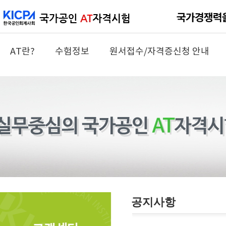
AT란?
수험정보
원서접수/자격증신청 안내
공지사항