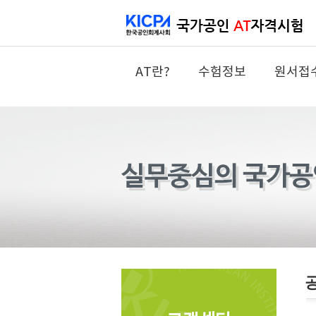
AT란?
수험정보
원서접