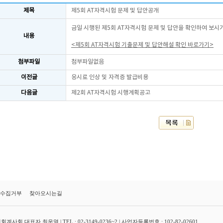
제목
제5회 AT자격시험 문제 및 답안공개
금일 시행된 제5회 AT자격시험 문제 및 답안을 확인하여 보시
내용
<제5회 AT자격시험 기출문제 및 답안해설 확인 바로가기>
첨부파일
첨부파일없음
이전글
응시료 인상 및 자격증 발급비용
다음글
제2회 AT자격시험 시행계획공고
수집거부
찾아오시는길
대표자 최운열 | TEL : 02-3149-0236~2 | 사업자등록번호 : 102-82-02601