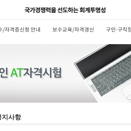
수/자격증신청 안내
보수교육/자격갱신
구인·구직
공지사항