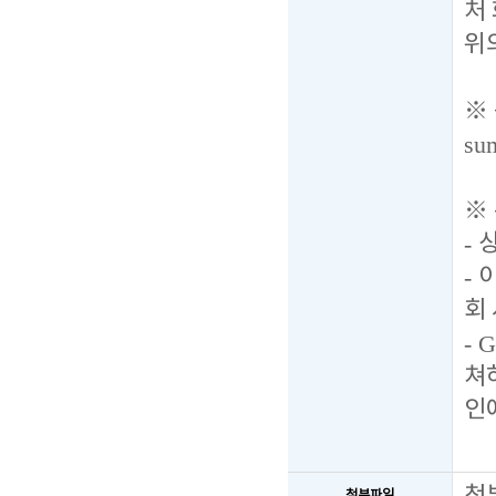
처
위
※
su
※
-
-
이
회
- G
쳐
인
첨부파일