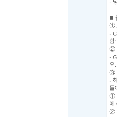
-
■
①
- G
험
②
- G
요
.
③
-
들
①
에
②