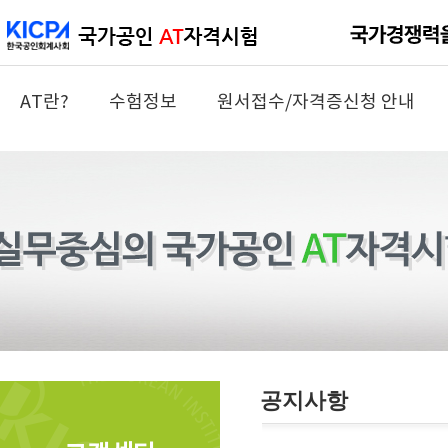
AT란?
수험정보
원서접수/자격증신청 안내
공지사항