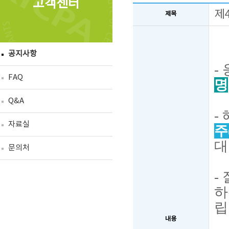
고객센터
제
제목
공지사항
-
FAQ
명
Q&A
-
자료실
주(
대
문의처
-
하
립
내용