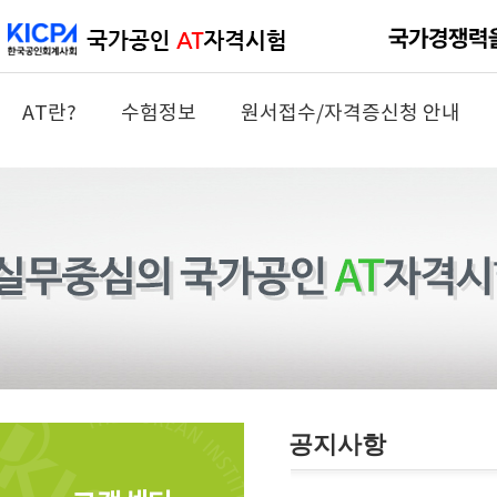
AT란?
수험정보
원서접수/자격증신청 안내
공지사항