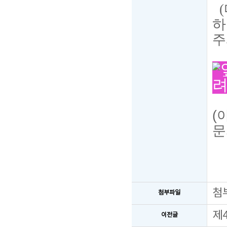
(
하
주
려
(
문
첨
첨부파일
제
이전글