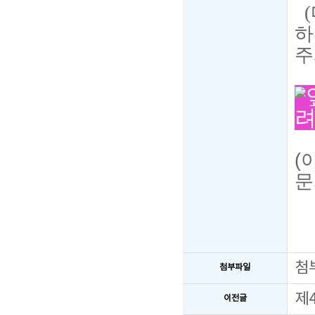
(
하
주
려
(
문
첨
첨부파일
제
이전글