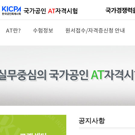
AT란?
수험정보
원서접수/자격증신청 안내
공지사항