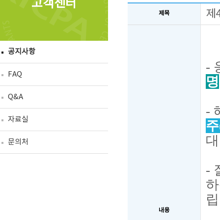
고객센터
제
제목
공지사항
-
FAQ
명
Q&A
-
자료실
주(
대
문의처
-
하
립
내용