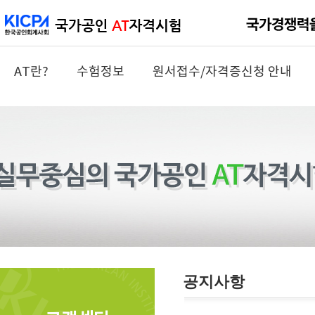
AT란?
수험정보
원서접수/자격증신청 안내
공지사항