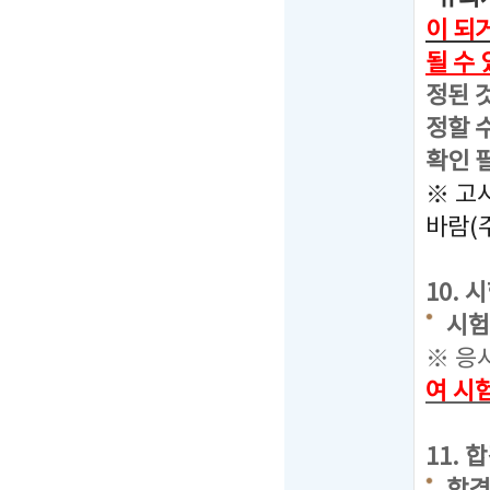
이 되
될 수
정된 
정할 
확인 
※ 고
바람(
10.
시험장
※ 응
여 시
11.