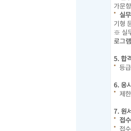
가문항 
실무
기형 
※ 실
로그
5. 
등급
6. 
제한
7. 
접수기
접수