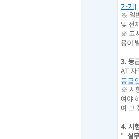
가기
]
※ 일
및 전
※ 고
용이 
3. 
AT 
등급
※ 시
여야 
여 그
4. 
실무