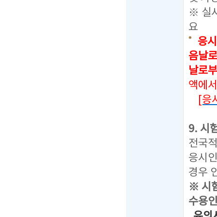
※ 실
요
응시
음날로
날로부
액에서
[응
9. 
전국적
응시인
경우 
※ 시
수용인
유의사