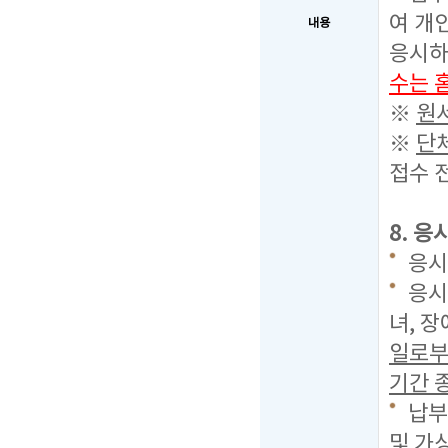
여 개
내용
응시하
수는 
※
원
※
단
접수 
8. 응
응시료
응시
녀, 
일로부
기간 종
납부
및 가