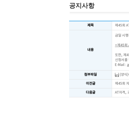
공지사항
제목
제45회 
금일 시행
<제45회
내용
또한, 제
신청서를 
E-Mail :
a
첨부파일
(양식
이전글
제45회 
다음글
AT자격,