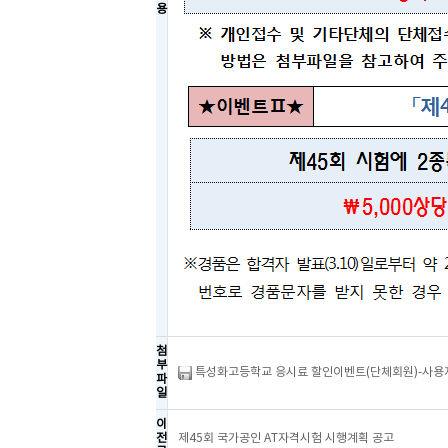
용
첨
부
특성화고등학교 응시료 할인이벤트(단체회원)-사용자
파
일
이
전
제45회 국가공인 AT자격시험 시행계획 공고