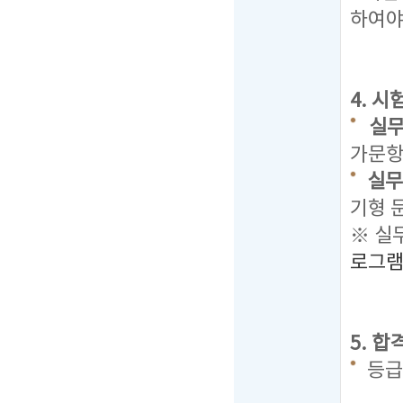
하여야
4. 
실무
가문항 
실무
기형 
※ 실
로그
5. 
등급