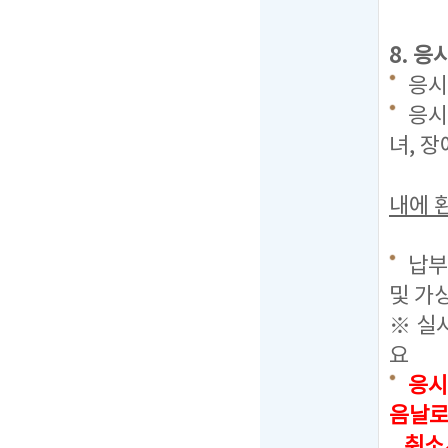
8. 응
응시료
응시
녀, 
내에 
납부
및 가
※ 실
요
응시
음날로
취소시