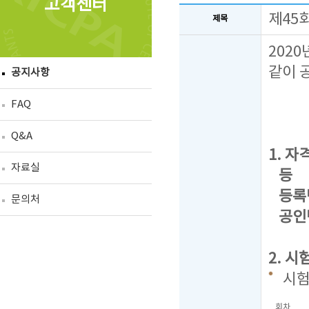
고객센터
제45
제목
202
같이 
공지사항
FAQ
Q&A
1. 자격
자료실
등 급 
등록번호
문의처
공인번
2. 시
시
회차