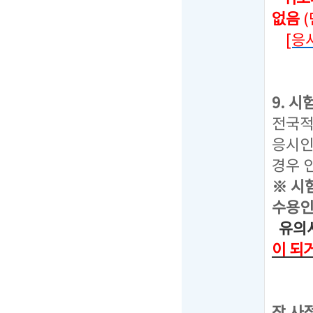
없음
[응
9. 
전국적
응시인
경우 
※ 시
수용인
유의사
이 되
선택된