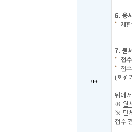
6. 
제한
7. 
접수기
접수
(회원
내용
복수의
위에서
※
원
※
단
접수 