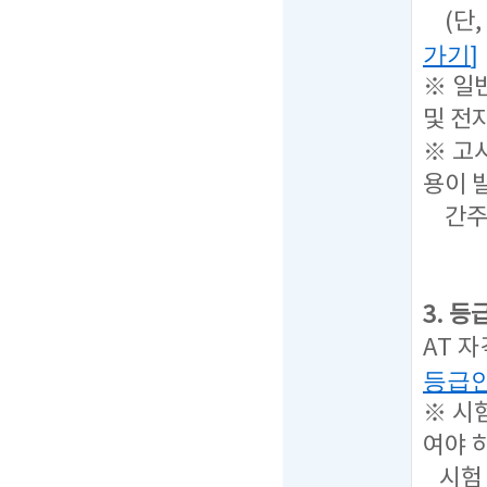
(단,
가기
]
※ 일
및 전
※ 고
용이 
간주하
3. 
AT 
등급
※ 시
여야 
시험 