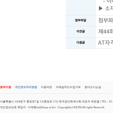
- 이
▶ 소
첨부
첨부파일
제44
이전글
AT자
다음글
원격지원
개인정보처리방법
이용약관
이메일무단수집거부
찾아오시는길
서울특별시 서대문구 충정로7길 12(충정로 2가) 한국공인회계사회 대표자 최운열 | TEL : 02-3149-
개인정보보호 책임자 : 이재환(at@kicpa.or.kr) : Copyright(c) KICPA All rights Reserved.