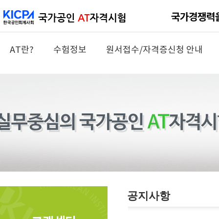
AT란?
수험정보
원서접수/자격증신청 안내
공지사항