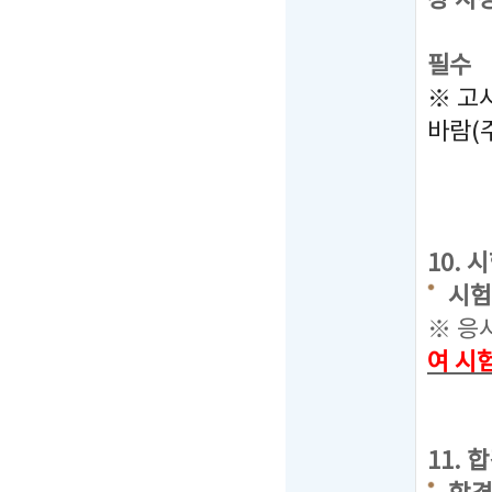
장 사
따라서
필수
※ 고
바람(
10.
시험장
※ 응
여 시
11.