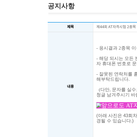
공지사항
제목
제44회 AT자격시험 2종
- 응시결과 2종목 
- 해당 되시는
모든
자 휴대폰 번호로
문
-
잘못된 연락처를 
해부탁드립니다.
내용
(다만, 문자를 실수
청글 남겨주시기 바
앞으로도 AT
(아래 사진은 43회
경될 수 있습니다.)