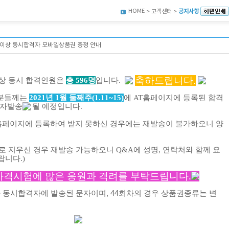
HOME
> 고객센터 >
공지사항
목 이상 동시합격자 모바일상품권 증정 안내
축하드립니다.
이상 동시 합격인원은
총 596명
입니다.
 분들께는
2021년 1월 둘째주(
1.11~15)
에
AT홈페이지에 등록
된 합격
자발송
될 예정입니다.
홈페이지에 등록하여 받지 못하신 경우에는 재발송이 불가하오니 양
로 지우신 경우 재발송 가능하오니 Q&A에 성명, 연락처와 함께
요
랍니다.)
자격시험에 많은 응원과 격려를 부탁드립니다.
차 동시합격자에 발송된 문자이며, 44회차의 경우 상품권종류는 변