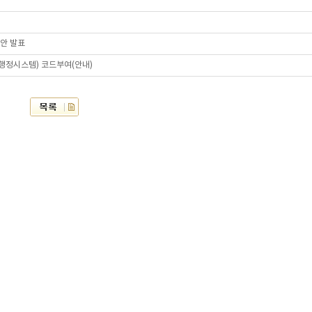
답안 발표
육행정시스템) 코드부여(안내)