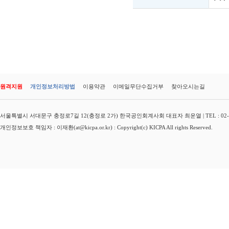
원격지원
개인정보처리방법
이용약관
이메일무단수집거부
찾아오시는길
서울특별시 서대문구 충정로7길 12(충정로 2가) 한국공인회계사회 대표자 최운열 | TEL : 02-3149-
개인정보보호 책임자 : 이재환(at@kicpa.or.kr) : Copyright(c) KICPA All rights Reserved.