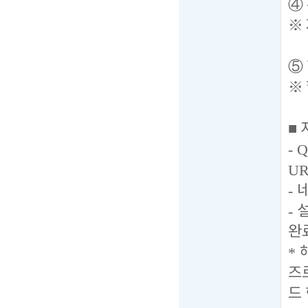
④
※
⑤
※
■
- 
U
-
-
완
*
즈
드