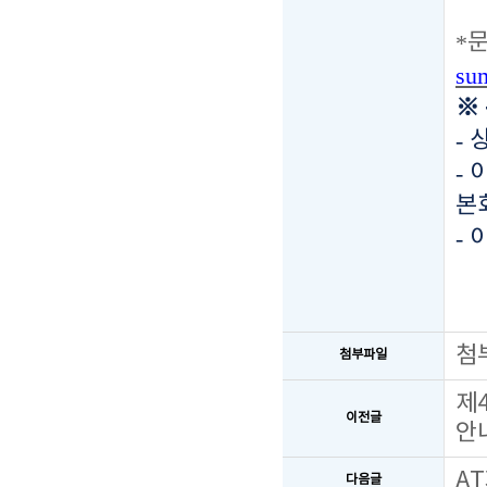
*
su
※
-
-
이
본
-
첨
첨부파일
제
이전글
안
A
다음글