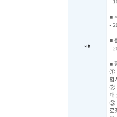
- 1
■
- 2
■
내용
- 2
■
①
험
②
대
③
료