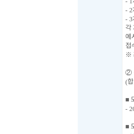
- 1
- 2
- 3
각
예
접
※
②
(
합
■
- 2
■