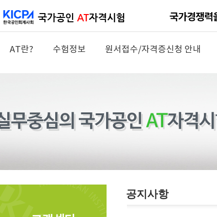
AT란?
수험정보
원서접수/자격증신청 안내
공지사항