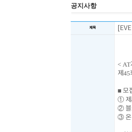
공지사항
[EV
제목
< AT
제
45
■
모
①
제
②
블
③
온