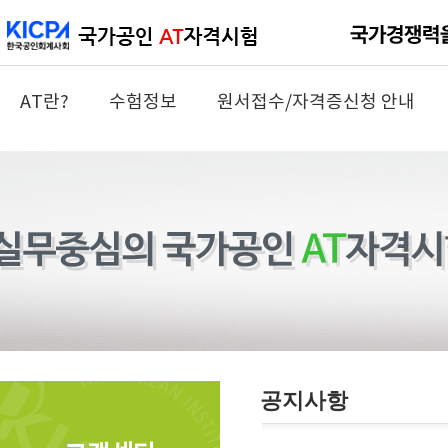
AT란?
수험정보
원서접수/자격증신청 안내
공지사항