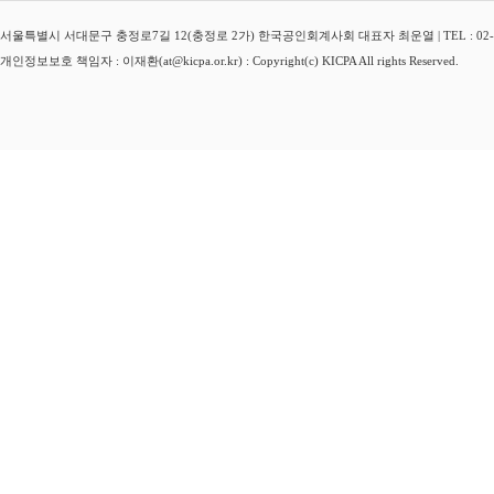
서울특별시 서대문구 충정로7길 12(충정로 2가) 한국공인회계사회 대표자 최운열 | TEL : 02-3149-
개인정보보호 책임자 : 이재환(at@kicpa.or.kr) : Copyright(c) KICPA All rights Reserved.