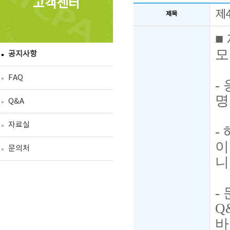
고객센터
제
제목
■
모
공지사항
FAQ
-
명
Q&A
자료실
-
이
문의처
니
-
Q
바