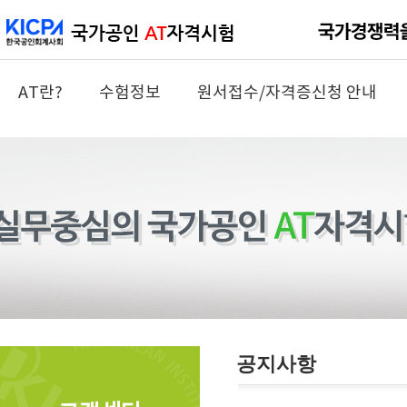
AT란?
수험정보
원서접수/자격증신청 안내
공지사항