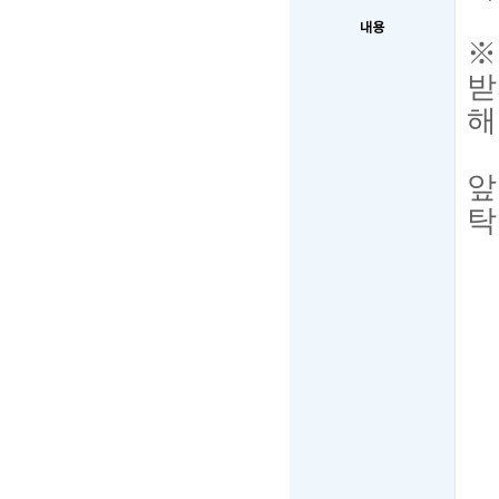
내용
※
받
해
앞
탁