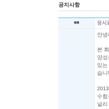
공지사항
응시
제목
안녕
본 
양성
있
습니
2013
수험
널리