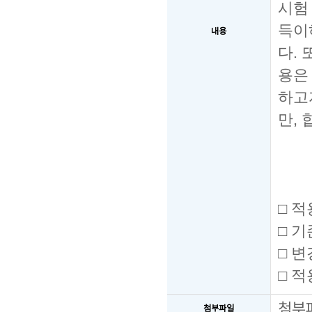
시험
득이
내용
다
.
용은
하고
만,
□
적
□
기
□
변
□
적
첨부
첨부파일